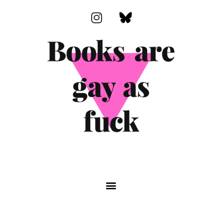
Zum
I
Inhalt
n
springen
s
t
a
g
r
a
m